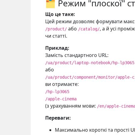
🗂️ Режим "плоскої" с
Що це таке:
Цей режим дозволяє формувати макси
або
, а й усі пром
/product/
/catalog/
чи статті.
Приклад:
Замість стандартного URL:
/ua/product/laptop-notebook/hp-lp3065
або
/ua/product/component/monitor/apple-c
ви отримаєте:
/hp-lp3065
/apple-cinema
(з урахуванням мови:
/en/apple-cinem
Переваги:
Максимально короткі та прості U