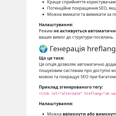
Краще сприйняття користувачам
Потенційне покращення SEO, якщ
Можна вмикати та вимикати за п
Налаштування:
Режим
не активується автоматичн
ваших вимог до структури посилань.
🌍 Генерація hreflang
Що це таке:
Ця опція дозволяє автоматично дода
пошуковим системам про доступні мов
мовою та покращує SEO при багатомо
Приклад згенерованого тегу:
<link rel="alternate" hreflang="uk-ua
Налаштування:
Можна
ввімкнути або вимкнут