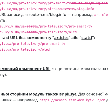
yiv.ua/ua/pro-televizory/pro-smart-tv
?route=cms/blog.inf
yiv.ua/ua/pro-televizory/oled
?route=cms/blog.info
URL записи для route=cms/blog.info — наприклад,
article
уть:
ev.kyiv.ua/ua/
statti
/pro-televizory/pro-smart-tv
ev.kyiv.ua/ua/
statti
/pro-televizory/oled
 такі URL без компоненту "
articles
" або "
statti
":
yiv.ua/pro-televizory/pro-smart-tv
yiv.ua/pro-televizory/oled
є мовний компонент URL
, якщо поточна мова вказана 
ну).
ьої сторінки модуль також вирішує.
Для основної м
я інших — наприклад,
д
https://oc4seo.stsn-dev.kyiv.ua/en