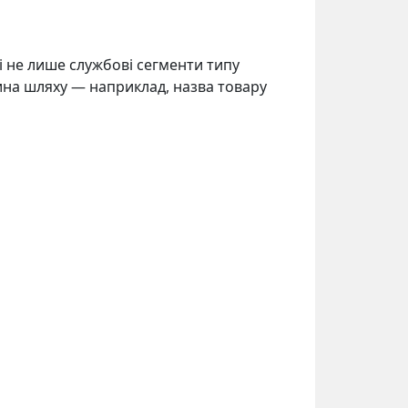
 не лише службові сегменти типу
стина шляху — наприклад, назва товару