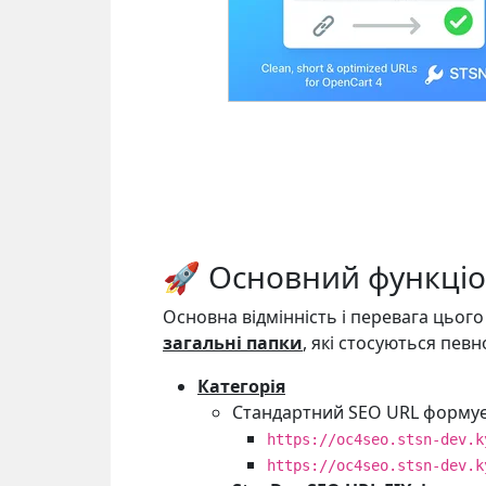
🚀 Основний функці
Основна відмінність і перевага цьог
загальні папки
, які стосуються пев
Категорія
Стандартний SEO URL формує 
https://oc4seo.stsn-dev.k
https://oc4seo.stsn-dev.k