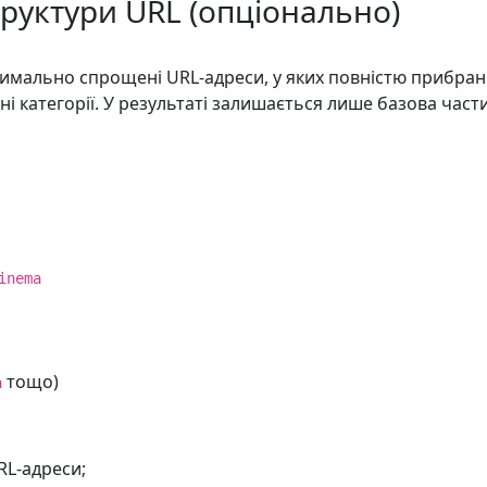
труктури URL (опціонально)
мально спрощені URL-адреси, у яких повністю прибрані
іжні категорії. У результаті залишається лише базова ча
inema
тощо)
a
RL-адреси;