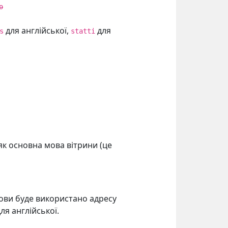
o
для англійської,
для
s
statti
як основна мова вітрини (це
ови буде використано адресу
ля англійської.