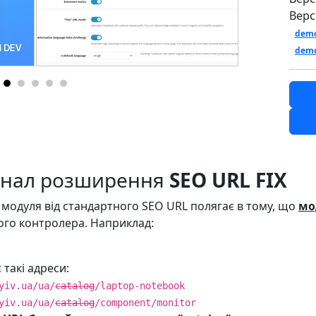
Верс
demo
demo
онал розширення
SEO URL FIX
о модуля від стандартного SEO URL полягає в тому, що
мо
ного контролера. Наприклад:
такі адреси:
yiv.ua/ua/
catalog
/laptop-notebook
yiv.ua/ua/
catalog
/component/monitor