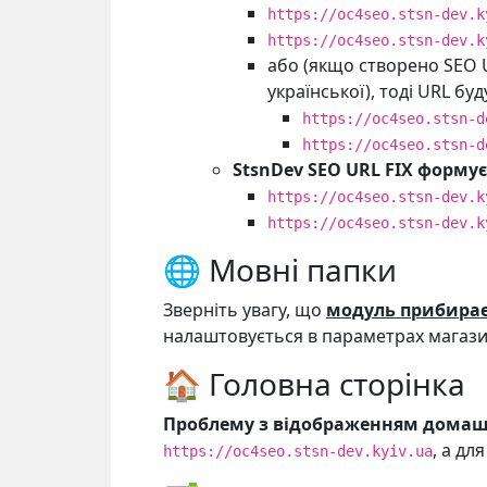
https://oc4seo.stsn-dev.k
https://oc4seo.stsn-dev.k
або (якщо створено SEO 
української), тоді URL буд
https://oc4seo.stsn-d
https://oc4seo.stsn-d
StsnDev SEO URL FIX формує
https://oc4seo.stsn-dev.k
https://oc4seo.stsn-dev.k
🌐 Мовні папки
Зверніть увагу, що
модуль прибира
налаштовується в параметрах магази
🏠 Головна сторінка
Проблему з відображенням домашн
, а дл
https://oc4seo.stsn-dev.kyiv.ua