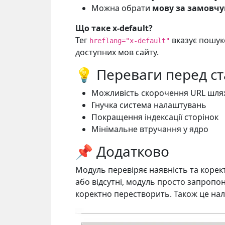
Можна обрати
мову за замовчув
Що таке x-default?
Тег
вказує пошуко
hreflang="x-default"
доступних мов сайту.
💡 Переваги перед с
Можливість скорочення URL шлях
Гнучка система налаштувань
Покращення індексації сторінок
Мінімальне втручання у ядро
📌 Додатково
Модуль перевіряє наявність та корект
або відсутні, модуль просто запропо
коректно перестворить. Також це нал