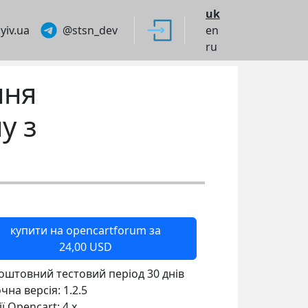
uk
yiv.ua
@stsn_dev
en
ru
ння
у з
купити на opencartforum за
24,00 USD
оштовний тестовий період 30 днів
чна версія:
1.2.5
ії Opencart:
4.x