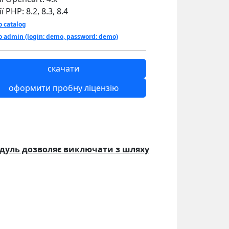
ії PHP:
8.2, 8.3, 8.4
 catalog
 admin (login: demo, password: demo)
скачати
оформити пробну ліцензію
дуль дозволяє виключати з шляху