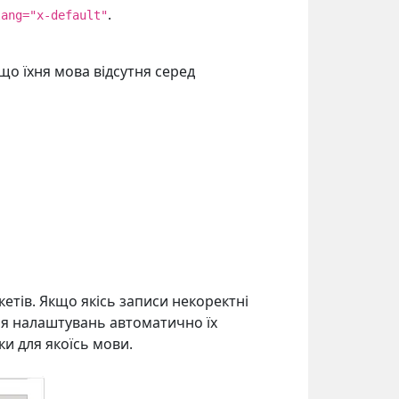
.
lang="x-default"
що їхня мова відсутня серед
кетів. Якщо якісь записи некоректні
ння налаштувань автоматично їх
и для якоїсь мови.