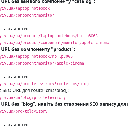
 URL без зайвого компоненту "
catalog
":
yiv.ua/laptop-notebook
yiv.ua/component/monitor
такі адреси:
yiv.ua/ua/
product
/laptop-notebook/hp-lp3065
yiv.ua/ua/
product
/component/monitor/apple-cinema
 URL без компоненту "
product
":
yiv.ua/laptop-notebook/hp-lp3065
yiv.ua/component/monitor/apple-cinema
такі адреси:
yiv.ua/ua/pro-televizory
?route=cms/blog
 SEO URL для route=cms/blog):
yiv.ua/ua/
blog
/pro-televizory
 URL без "
blog
", навіть без створення SEO запису для
yiv.ua/pro-televizory
такі адреси: