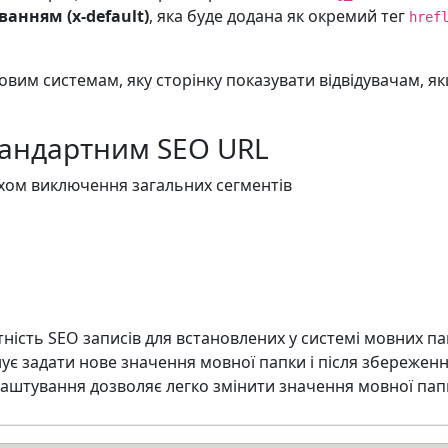
анням (x-default)
, яка буде додана як окремий тег
href
вим системам, яку сторінку показувати відвідувачам, як
тандартним SEO URL
ом виключення загальних сегментів
ність SEO записів для встановлених у системі мовних па
нує задати нове значення мовної папки і після збереже
аштування дозволяє легко змінити значення мовної папк