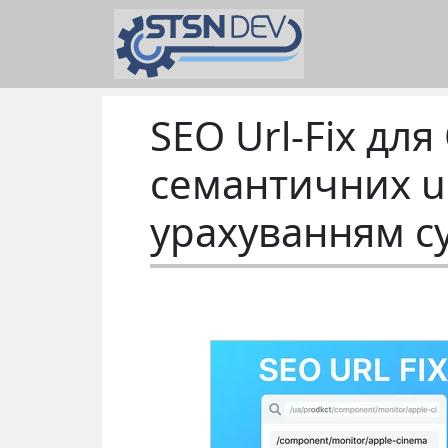
SEO Url-Fix дл
семантичних ur
урахуванням с