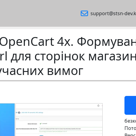
support@stsn-dev.k
я OpenCart 4x. Формува
l для сторінок магазин
учасних вимог
безк
Пото
Верс