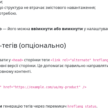
и;
о структура не втрачає змістового навантаження;
отребою.
о
— його можна
ввімкнути або вимкнути
у налаштув
-тегів (опціонально)
вати у
сторінки теги
<head>
<link rel="alternate" hreflan
ні версії сторінки. Це допомагає правильно направляти
вному контенті.
" href="https://example.com/ua/my-product" />
и
генерацію тегів через перемикач
.
hreflang_status